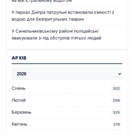
на магістральному водогоні
У парках Дніпра патрульні встановили ємності з
водою для безпритульних тварин
У Синельниківському районі поліцейські
евакуювали з-під обстрілів п’ятьох людей
АРХІВ
Січень
302
Лютий
298
Березень
335
Квітень
319