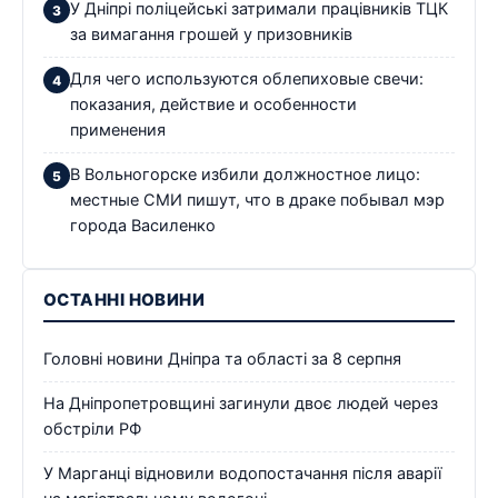
У Дніпрі поліцейські затримали працівників ТЦК
за вимагання грошей у призовників
Для чего используются облепиховые свечи:
показания, действие и особенности
применения
В Вольногорске избили должностное лицо:
местные СМИ пишут, что в драке побывал мэр
города Василенко
ОСТАННІ НОВИНИ
Головні новини Дніпра та області за 8 серпня
На Дніпропетровщині загинули двоє людей через
обстріли РФ
У Марганці відновили водопостачання після аварії