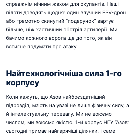
справжнім нічним жахом для окупантів. Наші
пілоти доводять щодня: один влучний FPV-дрон
або грамотно скинутий “подарунок” вартує
більше, ніж хаотичний обстріл артилерії. Ми
бачимо кожного ворога ще до того, як він
встигне подумати про атаку.
Найтехнологічніша сила 1-го
корпусу
Коли кажуть, що Азов найбоєздатніший
підрозділ, мають на увазі не лише фізичну силу, а
й інтелектуальну перевагу. Ми не воюємо
числом, ми воюємо якістю. 1-й корпус НГУ “Азов”
сьогодні тримає найгарячіші ділянки, і саме