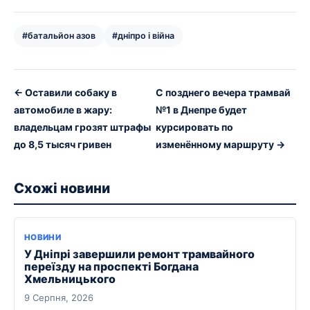
#батальйон азов
#дніпро і війна
← Оставили собаку в
С позднего вечера трамвай
автомобиле в жару:
№1 в Днепре будет
владельцам грозят штрафы
курсировать по
до 8,5 тысяч гривен
изменённому маршруту →
Схожі новини
НОВИНИ
У Дніпрі завершили ремонт трамвайного
переїзду на проспекті Богдана
Хмельницького
9 Серпня, 2026