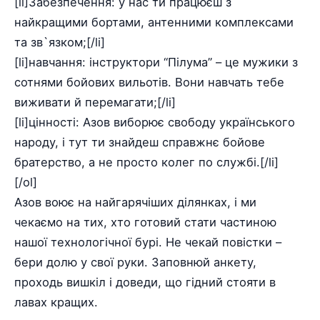
[li]Забезпечення: у нас ти працюєш з
найкращими бортами, антенними комплексами
та зв`язком;[/li]
[li]навчання: інструктори “Пілума” – це мужики з
сотнями бойових вильотів. Вони навчать тебе
виживати й перемагати;[/li]
[li]цінності: Азов виборює свободу українського
народу, і тут ти знайдеш справжнє бойове
братерство, а не просто колег по службі.[/li]
[/ol]
Азов воює на найгарячіших ділянках, і ми
чекаємо на тих, хто готовий стати частиною
нашої технологічної бурі. Не чекай повістки –
бери долю у свої руки. Заповнюй анкету,
проходь вишкіл і доведи, що гідний стояти в
лавах кращих.