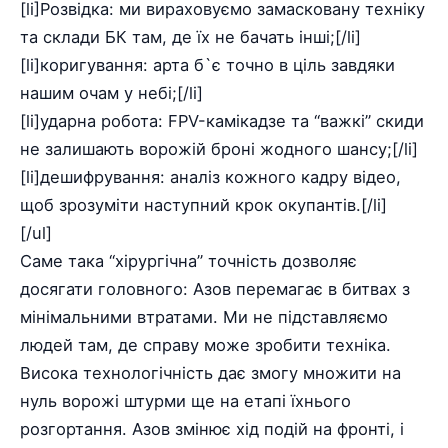
[li]Розвідка: ми вираховуємо замасковану техніку
та склади БК там, де їх не бачать інші;[/li]
[li]коригування: арта б`є точно в ціль завдяки
нашим очам у небі;[/li]
[li]ударна робота: FPV-камікадзе та “важкі” скиди
не залишають ворожій броні жодного шансу;[/li]
[li]дешифрування: аналіз кожного кадру відео,
щоб зрозуміти наступний крок окупантів.[/li]
[/ul]
Саме така “хірургічна” точність дозволяє
досягати головного: Азов перемагає в битвах з
мінімальними втратами. Ми не підставляємо
людей там, де справу може зробити техніка.
Висока технологічність дає змогу множити на
нуль ворожі штурми ще на етапі їхнього
розгортання. Азов змінює хід подій на фронті, і