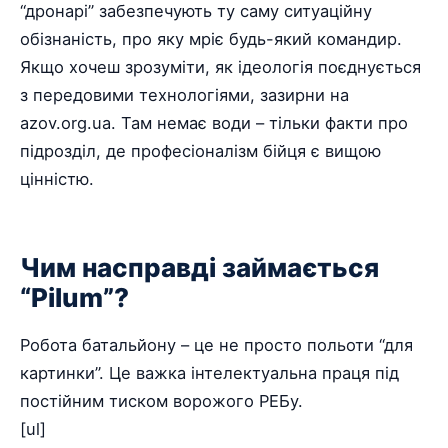
“дронарі” забезпечують ту саму ситуаційну
обізнаність, про яку мріє будь-який командир.
Якщо хочеш зрозуміти, як ідеологія поєднується
з передовими технологіями, зазирни на
azov.org.ua. Там немає води – тільки факти про
підрозділ, де професіоналізм бійця є вищою
цінністю.
Чим насправді займається
“Pilum”?
Робота батальйону – це не просто польоти “для
картинки”. Це важка інтелектуальна праця під
постійним тиском ворожого РЕБу.
[ul]