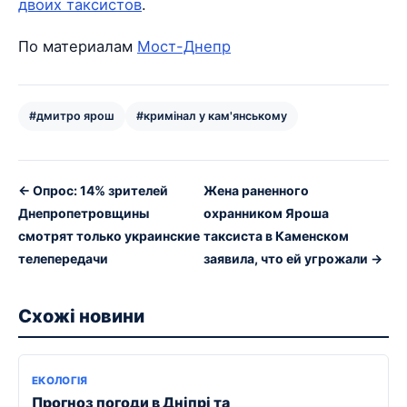
двоих таксистов
.
По материалам
Мост-Днепр
#дмитро ярош
#кримінал у кам'янському
← Опрос: 14% зрителей
Жена раненного
Днепропетровщины
охранником Яроша
смотрят только украинские
таксиста в Каменском
телепередачи
заявила, что ей угрожали →
Схожі новини
ЕКОЛОГІЯ
Прогноз погоди в Дніпрі та