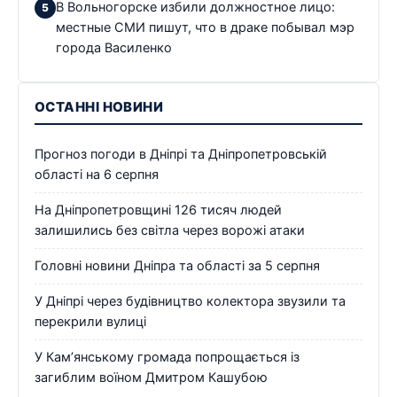
В Вольногорске избили должностное лицо:
местные СМИ пишут, что в драке побывал мэр
города Василенко
ОСТАННІ НОВИНИ
Прогноз погоди в Дніпрі та Дніпропетровській
області на 6 серпня
На Дніпропетровщині 126 тисяч людей
залишились без світла через ворожі атаки
Головні новини Дніпра та області за 5 серпня
У Дніпрі через будівництво колектора звузили та
перекрили вулиці
У Кам’янському громада попрощається із
загиблим воїном Дмитром Кашубою