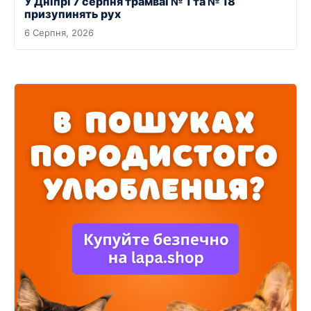
У Дніпрі 7 серпня трамваї № 1 та № 18
призупинять рух
6 Серпня, 2026