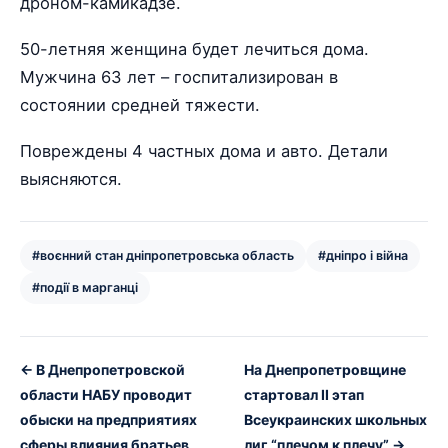
дроном-камикадзе.
50-летняя женщина будет лечиться дома.
Мужчина 63 лет – госпитализирован в
состоянии средней тяжести.
Повреждены 4 частных дома и авто. Детали
выясняются.
#воєнний стан дніпропетровська область
#дніпро і війна
#події в марганці
← В Днепропетровской
На Днепропетровщине
области НАБУ проводит
стартовал II этап
обыски на предприятиях
Всеукраинских школьных
сферы влияния братьев
лиг “плечом к плечу” →