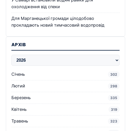
охолодження від спеки
Для Марганецької громади цілодобово
прокладають новий тимчасовий водопровід
АРХІВ
Січень
302
Лютий
298
Березень
335
Квітень
319
Травень
323