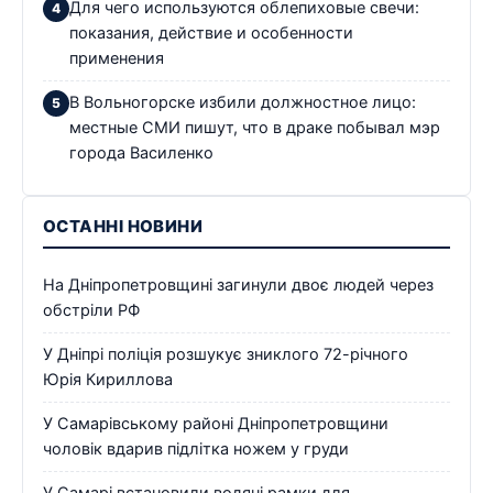
Для чего используются облепиховые свечи:
показания, действие и особенности
применения
В Вольногорске избили должностное лицо:
местные СМИ пишут, что в драке побывал мэр
города Василенко
ОСТАННІ НОВИНИ
На Дніпропетровщині загинули двоє людей через
обстріли РФ
У Дніпрі поліція розшукує зниклого 72-річного
Юрія Кириллова
У Самарівському районі Дніпропетровщини
чоловік вдарив підлітка ножем у груди
У Самарі встановили водяні рамки для