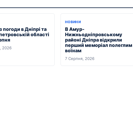
Я
НОВИНИ
 погоди в Дніпрі та
В Амур-
петровській області
Нижньодніпровському
рпня
районі Дніпра відкрили
перший меморіал полеглим
, 2026
воїнам
7 Серпня, 2026