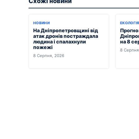
Схожі новини
НОВИНИ
ЕКОЛОГІ
На Дніпропетровщині від
Прогноз
атак дронів постраждала
Дніпро
людина і спалахнули
на 8 се
пожежі
8 Серпня
8 Серпня, 2026