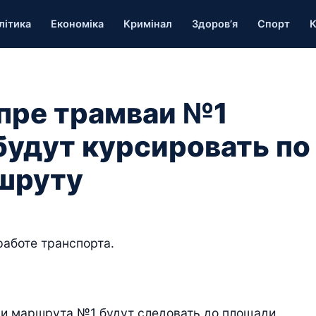
літика
Економіка
Кримінал
Здоров’я
Спорт
К
епре трамваи №1
будут курсировать по
шруту
работе транспорта.
аи маршрута №1 будут следовать до площади