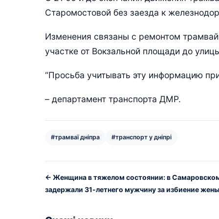
Старомостовой без заезда к железнодо
Изменения связаны с ремонтом трамвайн
участке от Вокзальной площади до улиц
“Просьба учитывать эту информацию при
– департамент транспорта ДМР.
#трамваї дніпра
#транспорт у дніпрі
← Женщина в тяжелом состоянии: в Самаровско
задержали 31-летнего мужчину за избиение жен