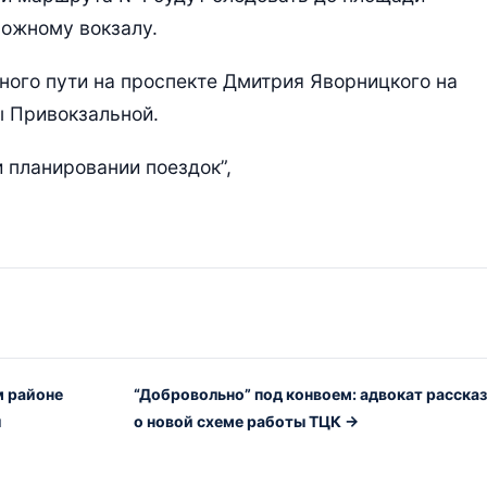
рожному вокзалу.
ого пути на проспекте Дмитрия Яворницкого на
ы Привокзальной.
 планировании поездок”,
м районе
“Добровольно” под конвоем: адвокат расска
ы
о новой схеме работы ТЦК →