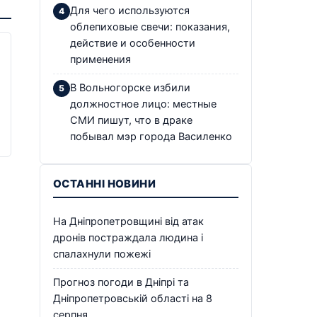
Для чего используются
облепиховые свечи: показания,
действие и особенности
применения
В Вольногорске избили
должностное лицо: местные
СМИ пишут, что в драке
побывал мэр города Василенко
ОСТАННІ НОВИНИ
На Дніпропетровщині від атак
дронів постраждала людина і
спалахнули пожежі
Прогноз погоди в Дніпрі та
Дніпропетровській області на 8
серпня