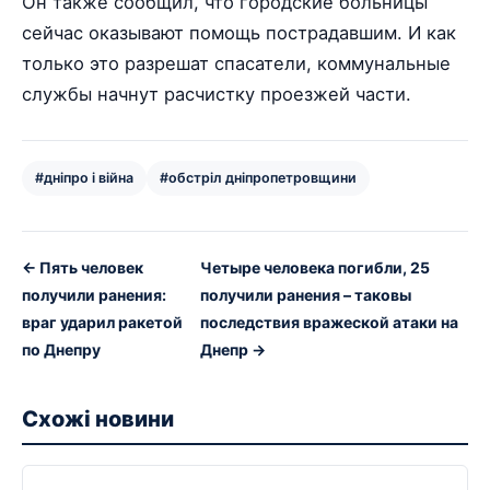
Он также сообщил, что городские больницы
сейчас оказывают помощь пострадавшим. И как
только это разрешат спасатели, коммунальные
службы начнут расчистку проезжей части.
#дніпро і війна
#обстріл дніпропетровщини
← Пять человек
Четыре человека погибли, 25
получили ранения:
получили ранения – таковы
враг ударил ракетой
последствия вражеской атаки на
по Днепру
Днепр →
Схожі новини