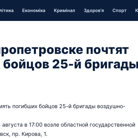
літика
Економіка
Кримінал
Здоров’я
Спорт
К
пропетровске почтят
 бойцов 25-й бригад
амять погибших бойцов 25-й бригады воздушно-
 августа в 17:00 возле областной государственной
к, пр. Кирова, 1.