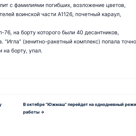
лит с фамилиями погибших, возложение цветов,
елей воинской части А1126, почетный караул,
-76, на борту которого были 40 десантников,
. “Игла” (зенитно-ракетный комплекс) попала точно
 на борту, упал.
у
В октябре “Южмаш” перейдет на однодневный реж
работы →