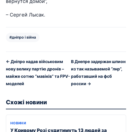
вернутся домой”,
– Сергей Лысак.
#дніпро і війна
← Дніпро надав військовим
В Днепре задержан шпион
нову велику партію дронів –
из так называемой “лнр”,
майже сотню “мавіків” та FPV-
работавший на фсб
моделей
россии →
Схожі новини
НОВИНИ
У Кривому Розі судитимуть 13 людей за