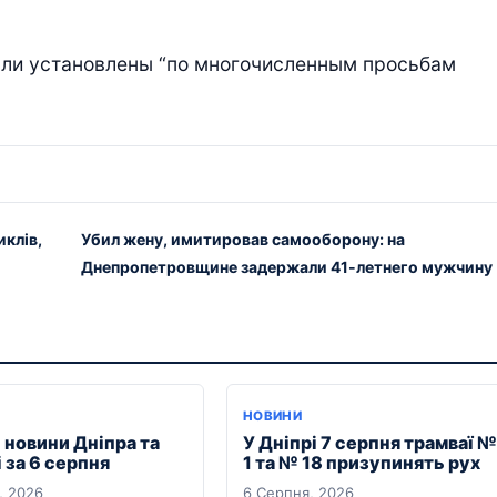
ыли установлены “по многочисленным просьбам
клів,
Убил жену, имитировав самооборону: на
Днепропетровщине задержали 41-летнего мужчину
НОВИНИ
 новини Дніпра та
У Дніпрі 7 серпня трамваї №
 за 6 серпня
1 та № 18 призупинять рух
, 2026
6 Серпня, 2026