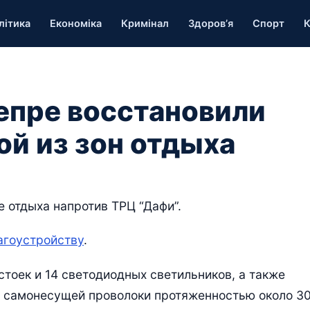
літика
Економіка
Кримінал
Здоров’я
Спорт
К
непре восстановили
ой из зон отдыха
 отдыха напротив ТРЦ “Дафи”.
агоустройству
.
тоек и 14 светодиодных светильников, а также
з самонесущей проволоки протяженностью около 3