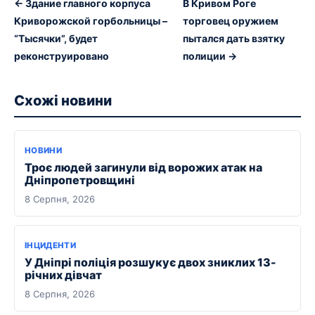
← Здание главного корпуса
В Кривом Роге
Криворожской горбольницы –
торговец оружием
“Тысячки”, будет
пытался дать взятку
реконструировано
полиции →
Схожі новини
НОВИНИ
Троє людей загинули від ворожих атак на
Дніпропетровщині
8 Серпня, 2026
ІНЦИДЕНТИ
У Дніпрі поліція розшукує двох зниклих 13-
річних дівчат
8 Серпня, 2026