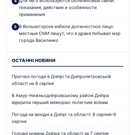
Для чего используются облепиховые свечи:
показания, действие и особенности
применения
В Вольногорске избили должностное лицо:
местные СМИ пишут, что в драке побывал мэр
города Василенко
ОСТАННІ НОВИНИ
Прогноз погоди в Дніпрі та Дніпропетровській
області на 8 серпня
В Амур-Нижньодніпровському районі Дніпра
відкрили перший меморіал полеглим воїнам
Погода на вихідні в Дніпрі та області: 8 серпня–9
серпня
Головні новини Дніпра та області за 7 серпня